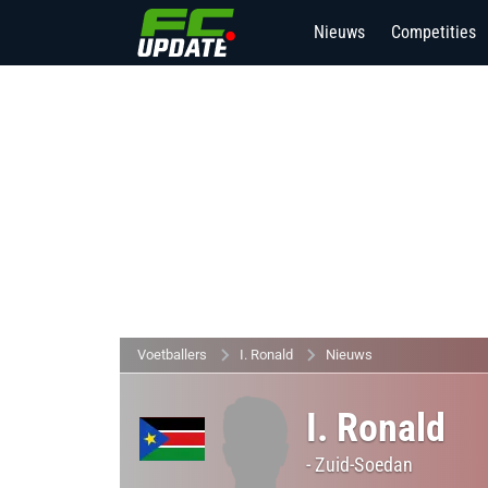
Nieuws
Competities
Voetballers
I. Ronald
Nieuws
I. Ronald
-
Zuid-Soedan