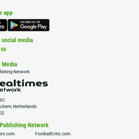
e app
 social media
& Media
blishing Network
20C
nchem, Netherlands
02
 Publishing Network
fers.com
FootballCritic.com