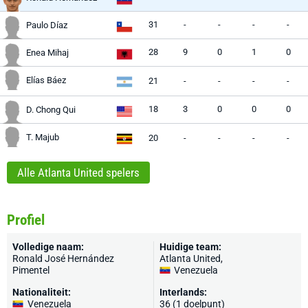
31
-
-
-
-
Paulo Díaz
28
9
0
1
0
Enea Mihaj
Elías Báez
21
-
-
-
-
18
3
0
0
0
D. Chong Qui
T. Majub
20
-
-
-
-
Alle Atlanta United spelers
Profiel
Volledige naam:
Huidige team:
Ronald José Hernández
Atlanta United
,
Pimentel
Venezuela
Nationaliteit:
Interlands:
Venezuela
36 (1 doelpunt)