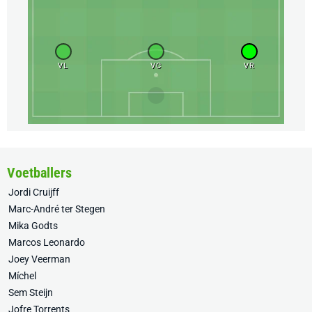
VL
VC
VR
Voetballers
Jordi Cruijff
Marc-André ter Stegen
Mika Godts
Marcos Leonardo
Joey Veerman
Míchel
Sem Steijn
Jofre Torrents