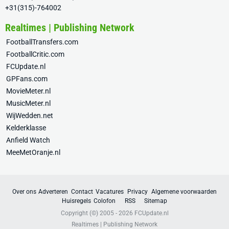
+31(315)-764002
Realtimes | Publishing Network
FootballTransfers.com
FootballCritic.com
FCUpdate.nl
GPFans.com
MovieMeter.nl
MusicMeter.nl
WijWedden.net
Kelderklasse
Anfield Watch
MeeMetOranje.nl
Over ons
Adverteren
Contact
Vacatures
Privacy
Algemene voorwaarden
Huisregels
Colofon
RSS
Sitemap
Copyright (©) 2005 - 2026
FCUpdate.nl
Realtimes | Publishing Network