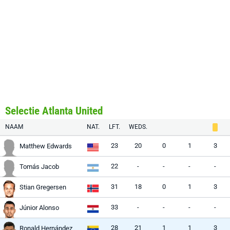
Selectie Atlanta United
NAAM
NAT.
LFT.
WEDS.
23
20
0
1
3
Matthew Edwards
22
-
-
-
-
Tomás Jacob
31
18
0
1
3
Stian Gregersen
33
-
-
-
-
Júnior Alonso
28
21
1
1
3
Ronald Hernández