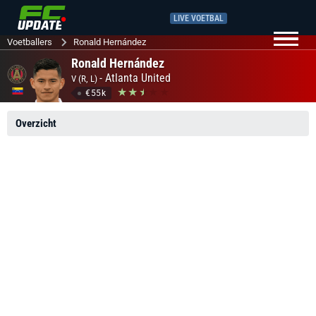
LIVE VOETBAL
Voetballers
Ronald Hernández
Ronald Hernández
-
Atlanta United
V (R, L)
€55k
Overzicht