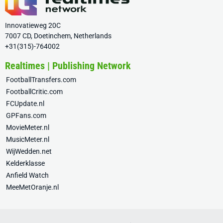
Innovatieweg 20C
7007 CD, Doetinchem, Netherlands
+31(315)-764002
Realtimes | Publishing Network
FootballTransfers.com
FootballCritic.com
FCUpdate.nl
GPFans.com
MovieMeter.nl
MusicMeter.nl
WijWedden.net
Kelderklasse
Anfield Watch
MeeMetOranje.nl