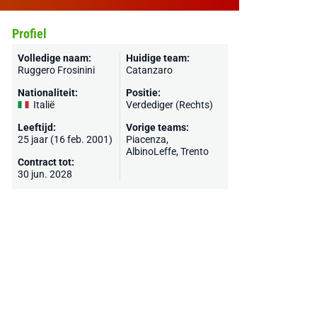
Profiel
Volledige naam:
Huidige team:
Ruggero Frosinini
Catanzaro
Nationaliteit:
Positie:
Italië
Verdediger (Rechts)
Leeftijd:
Vorige teams:
25 jaar (16 feb. 2001)
Piacenza
,
AlbinoLeffe, Trento
Contract tot:
30 jun. 2028