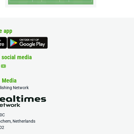
e app
 social media
& Media
blishing Network
20C
nchem, Netherlands
02