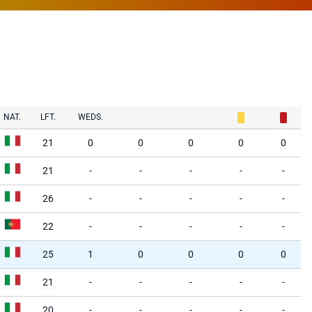
NAT.
LFT.
WEDS.
21
0
0
0
0
0
21
-
-
-
-
-
26
-
-
-
-
-
22
-
-
-
-
-
25
1
0
0
0
0
21
-
-
-
-
-
20
-
-
-
-
-