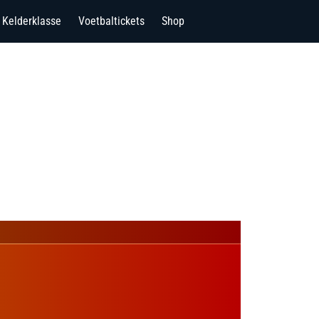
Kelderklasse
Voetbaltickets
Shop