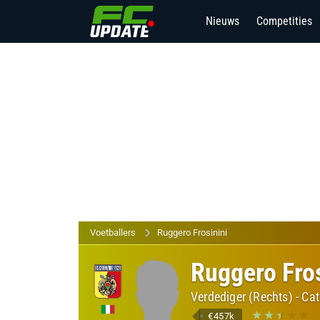
Nieuws
Competities
Voetballers
Ruggero Frosinini
Ruggero Fros
Verdediger (Rechts)
-
Cat
€457k