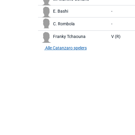
E. Bashi
-
C. Rombola
-
Franky Tchaouna
V (R)
Alle Catanzaro spelers