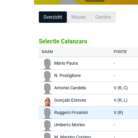
Overzicht
Nieuws
Carrière
Selectie Catanzaro
NAAM
POSITIE
Mario Paura
-
N. Postiglione
-
Antonio Candela
V (R, C)
Gonçalo Esteves
V (R, L)
Ruggero Frosinini
V (R)
Umberto Morleo
-
M. Martino Coriano
-