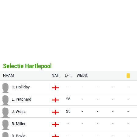
Selectie Hartlepool
NAAM
NAT.
LFT.
WEDS.
-
-
-
-
-
C. Holliday
26
-
-
-
-
L. Pritchard
25
-
-
-
-
J. Weirs
-
-
-
-
-
B. Miller
-
-
-
-
-
D. Boyle