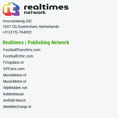
Innovatieweg 20C
7007 CD, Doetinchem, Netherlands
+31(315)-764002
Realtimes | Publishing Network
FootballTransfers.com
FootballCritic.com
FCUpdate.nl
GPFans.com
MovieMeter.nl
MusicMeter.nl
WijWedden.net
Kelderklasse
Anfield Watch
MeeMetOranje.nl