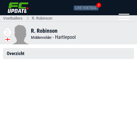
2
LIVE VOETBAL
Voetballers
R. Robinson
R. Robinson
-
Hartlepool
Middenvelder
Overzicht