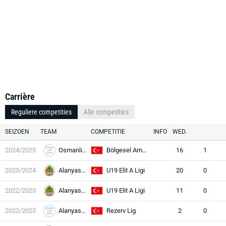
Carrière
Reguliere competities
Alle competities
SEIZOEN
TEAM
COMPETITIE
INFO
WED.
2024/2025
Osmanlı 1453
Bölgesel Amatör Lig
16
1
2023/2024
Alanyaspor
U19 Elit A Ligi
20
0
2022/2023
Alanyaspor
U19 Elit A Ligi
11
0
2022/2023
Alanyaspor
Rezerv Lig
2
0