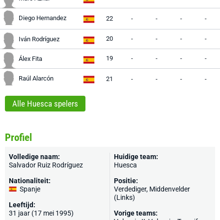
Diego Hernandez
22
-
-
-
-
20
-
-
-
-
Iván Rodríguez
19
-
-
-
-
Álex Fita
Raúl Alarcón
21
-
-
-
-
Alle Huesca spelers
Profiel
Volledige naam:
Huidige team:
Salvador Ruiz Rodríguez
Huesca
Nationaliteit:
Positie:
Spanje
Verdediger, Middenvelder
(Links)
Leeftijd:
31 jaar (17 mei 1995)
Vorige teams: