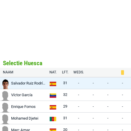
Selectie Huesca
NAAM
NAT.
LFT.
WEDS.
31
-
-
-
-
Salvador Ruiz Rodríguez
32
-
-
-
-
Víctor García
29
-
-
-
-
Enrique Fornos
31
-
-
-
-
Mohamed Djetei
20
-
-
-
-
Marc Aznar