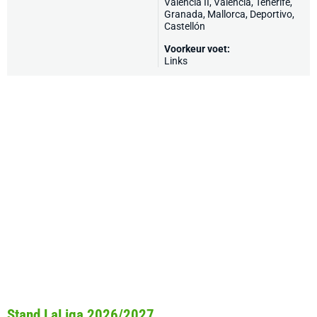
Valencia II,
Valencia
,
Tenerife
,
Granada
,
Mallorca
,
Deportivo
,
Castellón
Voorkeur voet:
Links
Stand LaLiga 2026/2027