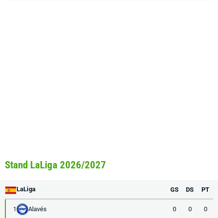
Stand LaLiga 2026/2027
LaLiga
GS
DS
PT
Alavés
0
0
0
1