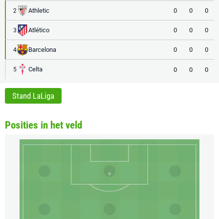
Athletic
0
0
0
2
Atlético
0
0
0
3
Barcelona
0
0
0
4
Celta
0
0
0
5
Stand LaLiga
Posities in het veld