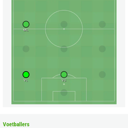
ML
VL
VC
Voetballers