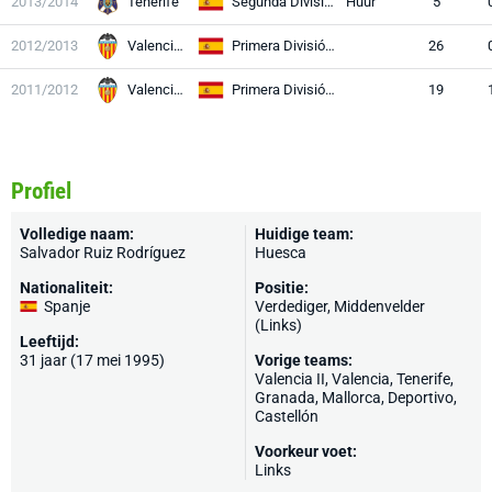
2013/2014
Tenerife
Segunda División
Huur
5
2012/2013
Valencia II
Primera División RFEF
26
2011/2012
Valencia II
Primera División RFEF
19
Profiel
Volledige naam:
Huidige team:
Salvador Ruiz Rodríguez
Huesca
Nationaliteit:
Positie:
Spanje
Verdediger, Middenvelder
(Links)
Leeftijd:
31 jaar (17 mei 1995)
Vorige teams:
Valencia II,
Valencia
,
Tenerife
,
Granada
,
Mallorca
,
Deportivo
,
Castellón
Voorkeur voet:
Links