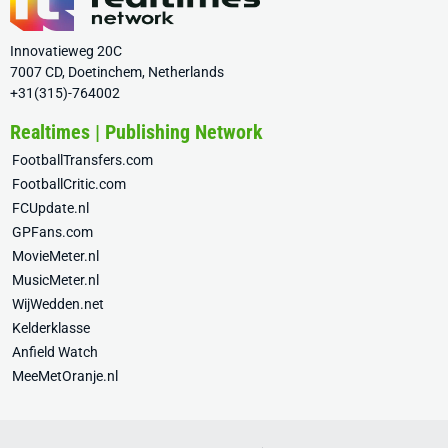
Innovatieweg 20C
7007 CD, Doetinchem, Netherlands
+31(315)-764002
Realtimes | Publishing Network
FootballTransfers.com
FootballCritic.com
FCUpdate.nl
GPFans.com
MovieMeter.nl
MusicMeter.nl
WijWedden.net
Kelderklasse
Anfield Watch
MeeMetOranje.nl