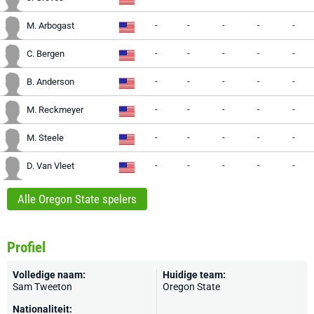
-
-
-
-
-
M. Arbogast
-
-
-
-
-
C. Bergen
-
-
-
-
-
B. Anderson
-
-
-
-
-
M. Reckmeyer
-
-
-
-
-
M. Steele
-
-
-
-
-
D. Van Vleet
Alle Oregon State spelers
Profiel
Volledige naam:
Huidige team:
Sam Tweeton
Oregon State
Nationaliteit: