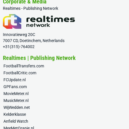
Corporate & Media
Realtimes - Publishing Network
Innovatieweg 20C
7007 CD, Doetinchem, Netherlands
+31(315)-764002
Realtimes | Publishing Network
FootballTransfers.com
FootballCritic.com
FCUpdate.nl
GPFans.com
MovieMeter.nl
MusicMeter.nl
WijWedden.net
Kelderklasse
Anfield Watch
MeeMetOranje.nl