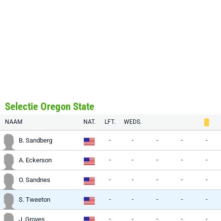
Selectie Oregon State
NAAM
NAT.
LFT.
WEDS.
-
-
-
-
-
B. Sandberg
-
-
-
-
-
A. Eckerson
-
-
-
-
-
O. Sandnes
-
-
-
-
-
S. Tweeton
-
-
-
-
-
J. Groves