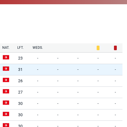
NAT.
LFT.
WEDS.
23
-
-
-
-
-
31
-
-
-
-
-
26
-
-
-
-
-
27
-
-
-
-
-
30
-
-
-
-
-
30
-
-
-
-
-
30
-
-
-
-
-