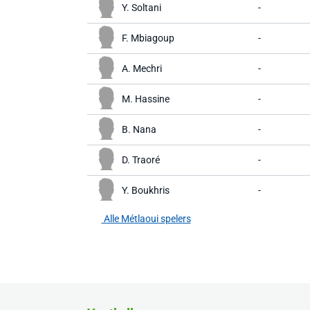
Y. Soltani
-
F. Mbiagoup
-
A. Mechri
-
M. Hassine
-
B. Nana
-
D. Traoré
-
Y. Boukhris
-
Alle Métlaoui spelers