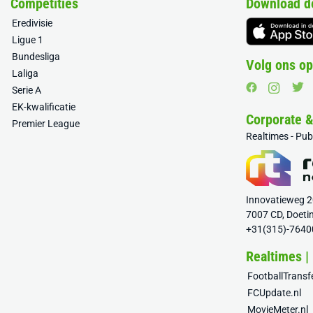
Competities
Download d
Eredivisie
Ligue 1
Bundesliga
Volg ons op
Laliga
Serie A
EK-kwalificatie
Corporate 
Premier League
Realtimes - Pu
Innovatieweg 
7007 CD, Doeti
+31(315)-7640
Realtimes |
FootballTrans
FCUpdate.nl
MovieMeter.nl