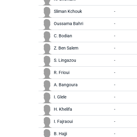
Sliman Kchouk
-
Oussama Bahri
-
C. Bodian
-
Z. Ben Salem
-
S. Lingazou
-
R. Frioui
-
A. Bangoura
-
I. Glele
-
H. Khelifa
-
I. Fajraoui
-
B. Hajji
-