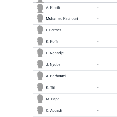
A. Khelifi
-
Mohamed Kachouri
-
I. Hermes
-
K. Koffi
-
L. Ngandjeu
-
J. Nyobe
-
A. Barhoumi
-
K. Tlili
-
M. Pape
-
C. Aouadi
-