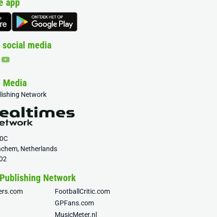
e app
 social media
& Media
blishing Network
20C
nchem, Netherlands
02
 Publishing Network
fers.com
FootballCritic.com
GPFans.com
MusicMeter.nl