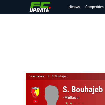
Nieuws
Competities
2
Voetballers
S. Bouhajeb
S. Bouhajeb
-
Métlaoui