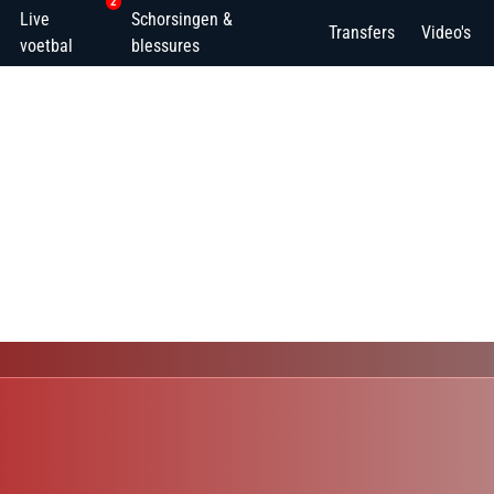
2
Live
Schorsingen &
Transfers
Video's
voetbal
blessures