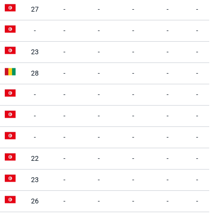
27
-
-
-
-
-
-
-
-
-
-
-
23
-
-
-
-
-
28
-
-
-
-
-
-
-
-
-
-
-
-
-
-
-
-
-
-
-
-
-
-
-
22
-
-
-
-
-
23
-
-
-
-
-
26
-
-
-
-
-