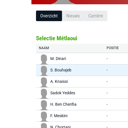
Overzicht
Nieuws
Carrière
Selectie Métlaoui
NAAM
POSITIE
M. Dinari
-
S. Bouhajeb
-
A. Knaissi
-
Sadok Yeddes
-
H. Ben Cherifia
-
F. Meskini
-
N. Chortani
-