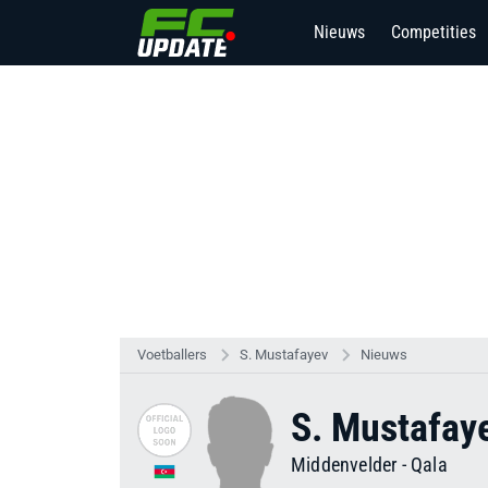
Nieuws
Competities
Voetballers
S. Mustafayev
Nieuws
S. Mustafay
Middenvelder
-
Qala