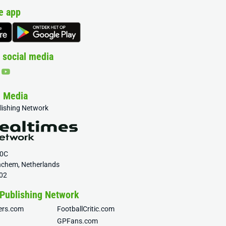
e app
 social media
& Media
blishing Network
20C
nchem, Netherlands
02
 Publishing Network
fers.com
FootballCritic.com
GPFans.com