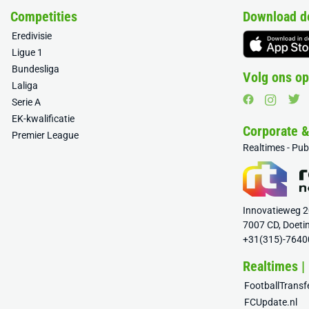
Competities
Download d
Eredivisie
Ligue 1
Bundesliga
Volg ons op
Laliga
Serie A
EK-kwalificatie
Corporate 
Premier League
Realtimes - Pu
Innovatieweg 
7007 CD, Doeti
+31(315)-7640
Realtimes |
FootballTrans
FCUpdate.nl