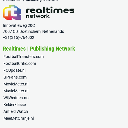
Innovatieweg 20C
7007 CD, Doetinchem, Netherlands
+31(315)-764002
Realtimes | Publishing Network
FootballTransfers.com
FootballCritic.com
FCUpdate.nl
GPFans.com
MovieMeter.nl
MusicMeter.nl
WijWedden.net
Kelderklasse
Anfield Watch
MeeMetOranje.nl