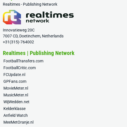
Realtimes - Publishing Network
Innovatieweg 20C
7007 CD, Doetinchem, Netherlands
+31(315)-764002
Realtimes | Publishing Network
FootballTransfers.com
FootballCritic.com
FCUpdate.nl
GPFans.com
MovieMeter.nl
MusicMeter.nl
WijWedden.net
Kelderklasse
Anfield Watch
MeeMetOranje.nl