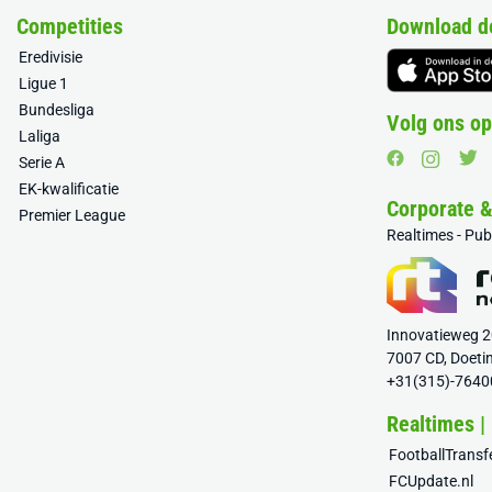
Competities
Download d
Eredivisie
Ligue 1
Bundesliga
Volg ons op
Laliga
Serie A
EK-kwalificatie
Corporate 
Premier League
Realtimes - Pu
Innovatieweg 
7007 CD, Doeti
+31(315)-7640
Realtimes |
FootballTrans
FCUpdate.nl