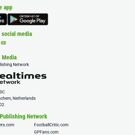
e app
 social media
& Media
blishing Network
20C
nchem, Netherlands
02
 Publishing Network
fers.com
FootballCritic.com
GPFans.com