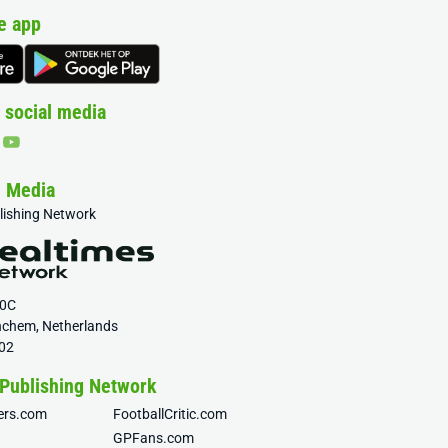
e app
 social media
& Media
blishing Network
20C
nchem, Netherlands
02
 Publishing Network
fers.com
FootballCritic.com
GPFans.com