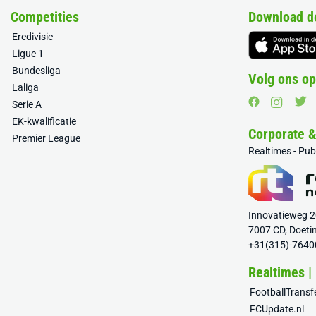
Competities
Download d
Eredivisie
Ligue 1
Bundesliga
Volg ons op
Laliga
Serie A
EK-kwalificatie
Corporate 
Premier League
Realtimes - Pu
Innovatieweg 
7007 CD, Doeti
+31(315)-7640
Realtimes |
FootballTrans
FCUpdate.nl