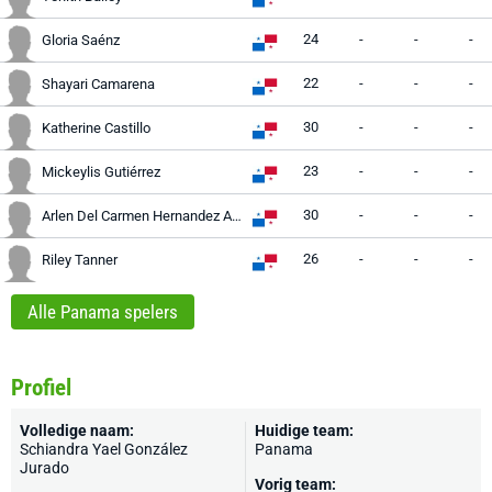
24
-
-
-
Gloria Saénz
22
-
-
-
Shayari Camarena
30
-
-
-
Katherine Castillo
23
-
-
-
Mickeylis Gutiérrez
30
-
-
-
Arlen Del Carmen Hernandez Almanza
26
-
-
-
Riley Tanner
Alle Panama spelers
Profiel
Volledige naam:
Huidige team:
Schiandra Yael González
Panama
Jurado
Vorig team: