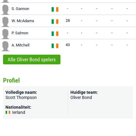
-
-
-
-
-
S. Gannon
28
-
-
-
-
W. McAdams
-
-
-
-
-
P. Salmon
43
-
-
-
-
A. Mitchell
Alle Oliver Bond spelers
Profiel
Volledige naam:
Huidige team:
Scott Thompson
Oliver Bond
Nationaliteit:
Ierland