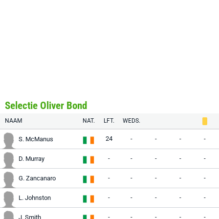
Selectie Oliver Bond
NAAM
NAT.
LFT.
WEDS.
24
-
-
-
-
S. McManus
-
-
-
-
-
D. Murray
-
-
-
-
-
G. Zancanaro
-
-
-
-
-
L. Johnston
-
-
-
-
-
J. Smith