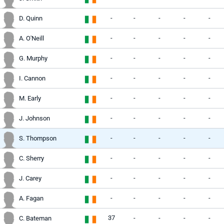
-
-
-
-
-
D. Quinn
-
-
-
-
-
A. O'Neill
-
-
-
-
-
G. Murphy
-
-
-
-
-
I. Cannon
-
-
-
-
-
M. Early
-
-
-
-
-
J. Johnson
-
-
-
-
-
S. Thompson
-
-
-
-
-
C. Sherry
-
-
-
-
-
J. Carey
-
-
-
-
-
A. Fagan
37
-
-
-
-
C. Bateman