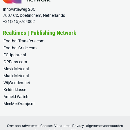
Innovatieweg 20C
7007 CD, Doetinchem, Netherlands
+31(315)-764002
Realtimes | Publishing Network
FootballTransfers.com
FootballCritic.com
FCUpdate.nl
GPFans.com
MovieMeter.nl
MusicMeter.nl
WijWedden.net
Kelderklasse
Anfield Watch
MeeMetOranje.nl
Over ons
Adverteren
Contact
Vacatures
Privacy
Algemene voorwaarden