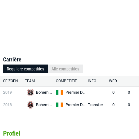
Carrière
Reguliere competities
Alle competities
SEIZOEN
TEAM
COMPETITIE
INFO
WED.
2019
Bohemians
Premier Division
0
0
2018
Bohemians
Premier Division
Transfer
0
0
Profiel