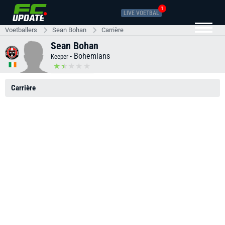
1
LIVE VOETBAL
Voetballers
Sean Bohan
Carrière
Sean Bohan
-
Bohemians
Keeper
Carrière