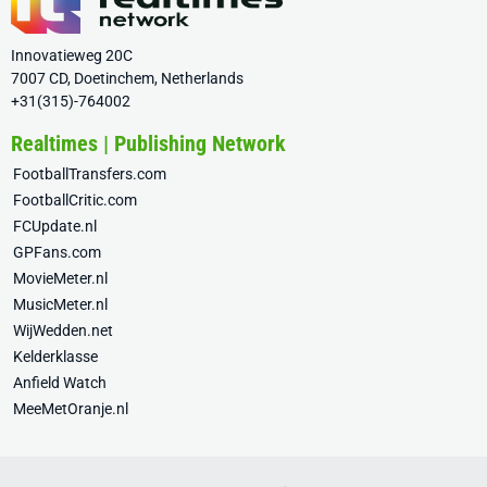
Innovatieweg 20C
7007 CD, Doetinchem, Netherlands
+31(315)-764002
Realtimes | Publishing Network
FootballTransfers.com
FootballCritic.com
FCUpdate.nl
GPFans.com
MovieMeter.nl
MusicMeter.nl
WijWedden.net
Kelderklasse
Anfield Watch
MeeMetOranje.nl