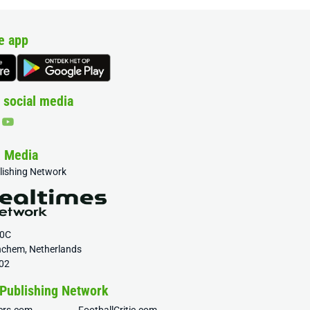
e app
 social media
& Media
blishing Network
20C
nchem, Netherlands
02
 Publishing Network