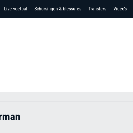
Live voetbal
Schorsingen & blessures
Transfers
Video's
erman