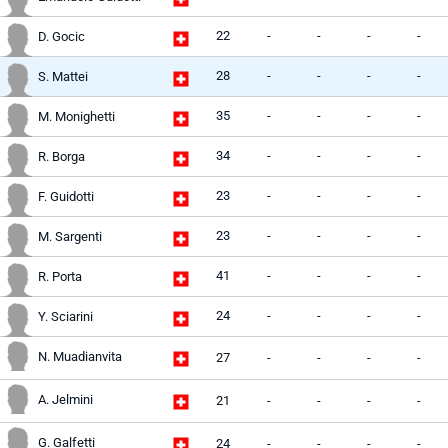
22
-
-
-
-
D. Gocic
28
-
-
-
-
S. Mattei
35
-
-
-
-
M. Monighetti
34
-
-
-
-
R. Borga
23
-
-
-
-
F. Guidotti
23
-
-
-
-
M. Sargenti
41
-
-
-
-
R. Porta
24
-
-
-
-
Y. Sciarini
N. Muadianvita
27
-
-
-
-
A. Jelmini
21
-
-
-
-
G. Galfetti
24
-
-
-
-