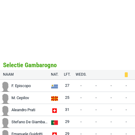
Selectie Gambarogno
NAAM
NAT.
LFT.
WEDS.
27
-
-
-
-
F. Episcopo
25
-
-
-
-
M. Cepilov
31
-
-
-
-
Aleandro Prati
29
-
-
-
-
Stefano De Giambattista
29
-
-
-
-
Emanuele Guidotti