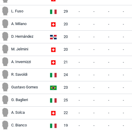
L. Fuso
29
-
-
-
-
A. Milano
20
-
-
-
-
D. Hernández
20
-
-
-
-
M. Jelmini
20
-
-
-
-
A. Invernizzi
21
-
-
-
-
R. Savoldi
24
-
-
-
-
Gustavo Gomes
23
-
-
-
-
G. Baglieri
25
-
-
-
-
A. Solca
22
-
-
-
-
C. Bianco
19
-
-
-
-