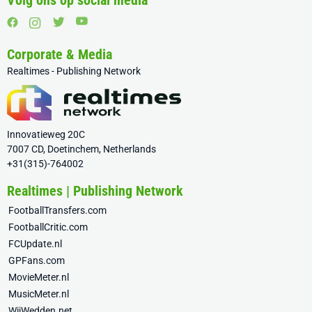
Volg ons op social media
Corporate & Media
Realtimes - Publishing Network
Innovatieweg 20C
7007 CD, Doetinchem, Netherlands
+31(315)-764002
Realtimes | Publishing Network
FootballTransfers.com
FootballCritic.com
FCUpdate.nl
GPFans.com
MovieMeter.nl
MusicMeter.nl
WijWedden.net