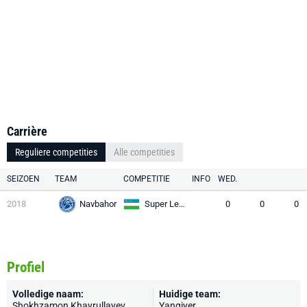
Carrière
Reguliere competities
Alle competities
SEIZOEN
TEAM
COMPETITIE
INFO
WED.
2018
Navbahor
Super League
0
0
0
Profiel
Volledige naam:
Huidige team:
Shokhzamon Khayrullayev
Yangiyer