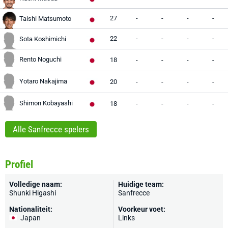
27
-
-
-
-
Taishi Matsumoto
22
-
-
-
-
Sota Koshimichi
Rento Noguchi
18
-
-
-
-
Yotaro Nakajima
20
-
-
-
-
Shimon Kobayashi
18
-
-
-
-
Alle Sanfrecce spelers
Profiel
Volledige naam:
Huidige team:
Shunki Higashi
Sanfrecce
Nationaliteit:
Voorkeur voet:
Japan
Links