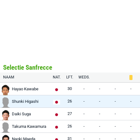
Selectie Sanfrecce
NAAM
NAT.
LFT.
WEDS.
30
-
-
-
-
Hayao Kawabe
26
-
-
-
-
Shunki Higashi
27
-
-
-
-
Daiki Suga
26
-
-
-
-
Takuma Kawamura
31
-
-
-
-
Naoki Maeda