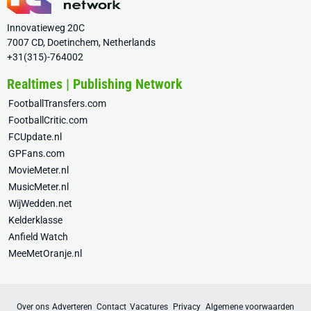
Innovatieweg 20C
7007 CD, Doetinchem, Netherlands
+31(315)-764002
Realtimes | Publishing Network
FootballTransfers.com
FootballCritic.com
FCUpdate.nl
GPFans.com
MovieMeter.nl
MusicMeter.nl
WijWedden.net
Kelderklasse
Anfield Watch
MeeMetOranje.nl
Over ons
Adverteren
Contact
Vacatures
Privacy
Algemene voorwaarden