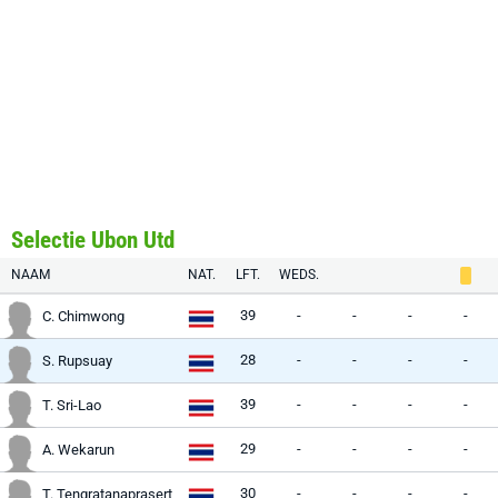
Selectie Ubon Utd
NAAM
NAT.
LFT.
WEDS.
39
-
-
-
-
C. Chimwong
28
-
-
-
-
S. Rupsuay
39
-
-
-
-
T. Sri-Lao
29
-
-
-
-
A. Wekarun
30
-
-
-
-
T. Tengratanaprasert