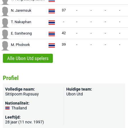
37
-
-
-
-
N. Jarernsuk
-
-
-
-
-
T. Nakaphan
42
-
-
-
-
E. Sanitwong
39
-
-
-
-
M. Pholnork
Alle Ubon Utd spelers
Profiel
Volledige naam:
Huidige team:
Sittipoom Rupsuay
Ubon Utd
Nationaliteit:
Thailand
Leeftijd:
28 jaar (11 nov. 1997)