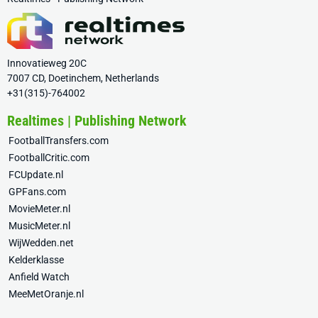
Innovatieweg 20C
7007 CD, Doetinchem, Netherlands
+31(315)-764002
Realtimes | Publishing Network
FootballTransfers.com
FootballCritic.com
FCUpdate.nl
GPFans.com
MovieMeter.nl
MusicMeter.nl
WijWedden.net
Kelderklasse
Anfield Watch
MeeMetOranje.nl