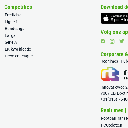
Competities
Download d
Eredivisie
Ligue 1
Bundesliga
Volg ons op
Laliga
Serie A
EK-kwalificatie
Corporate 
Premier League
Realtimes - Pu
Innovatieweg 
7007 CD, Doeti
+31(315)-7640
Realtimes |
FootballTrans
FCUpdate.nl