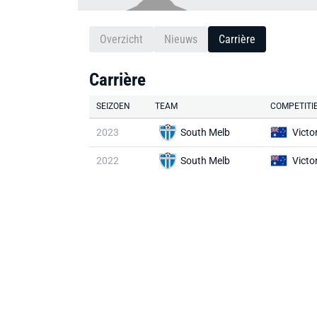
Overzicht
Nieuws
Carrière
Carrière
SEIZOEN
TEAM
COMPETITI
2023
South Melb
Vict
2022
South Melb
Vict