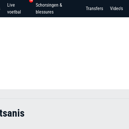
16
Live
Schorsingen &
s
Transfers
Video's
voetbal
blessures
tsanis