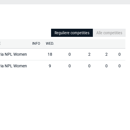
Reguliere competities
Alle competities
E
INFO
WED.
oria NPL Women
18
0
2
2
0
oria NPL Women
9
0
0
0
0