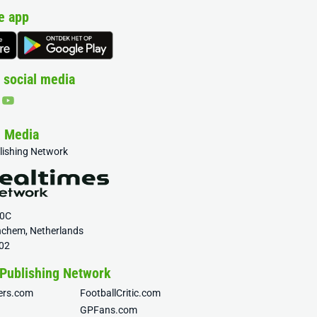
e app
 social media
& Media
blishing Network
20C
nchem, Netherlands
02
 Publishing Network
fers.com
FootballCritic.com
GPFans.com