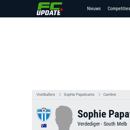
Nieuws
Competitie
16
Voetballers
Sophie Papatsanis
Carrière
Sophie Papa
Verdediger
-
South Melb