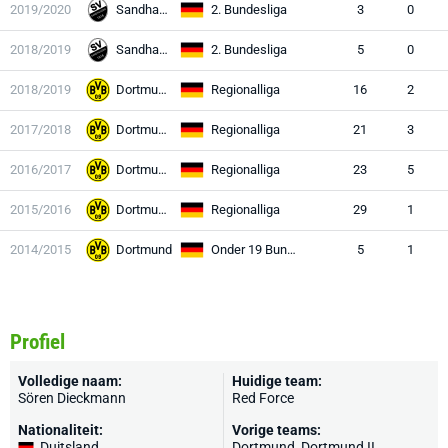
2019/2020
Sandhausen
2. Bundesliga
3
0
2018/2019
Sandhausen
2. Bundesliga
5
0
2018/2019
Dortmund II
Regionalliga
16
2
2017/2018
Dortmund II
Regionalliga
21
3
2016/2017
Dortmund II
Regionalliga
23
5
2015/2016
Dortmund II
Regionalliga
29
1
2014/2015
Dortmund
Onder 19 Bundesliga
5
1
Profiel
Volledige naam:
Huidige team:
Sören Dieckmann
Red Force
Nationaliteit:
Vorige teams:
Duitsland
Dortmund
,
Dortmund II
,