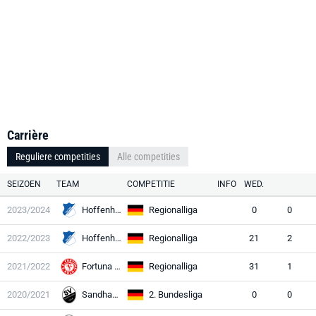
Carrière
Reguliere competities
Alle competities
SEIZOEN
TEAM
COMPETITIE
INFO
WED.
2023/2024
Hoffenheim II
Regionalliga
0
0
2022/2023
Hoffenheim II
Regionalliga
21
2
2021/2022
Fortuna Köln
Regionalliga
31
1
2020/2021
Sandhausen
2. Bundesliga
0
0