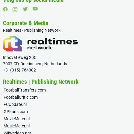
Corporate & Media
Realtimes - Publishing Network
Innovatieweg 20C
7007 CD, Doetinchem, Netherlands
+31(315)-764002
Realtimes | Publishing Network
FootballTransfers.com
FootballCritic.com
FCUpdate.nl
GPFans.com
MovieMeter.nl
MusicMeter.nl
WijWedden.net