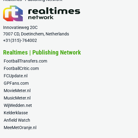
Innovatieweg 20C
7007 CD, Doetinchem, Netherlands
+31(315)-764002
Realtimes | Publishing Network
FootballTransfers.com
FootballCritic.com
FCUpdate.nl
GPFans.com
MovieMeter.nl
MusicMeter.nl
WijWedden.net
Kelderklasse
Anfield Watch
MeeMetOranje.nl