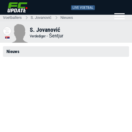
LIVE VOETBAL
Voetballers
S. Jovanović
Nieuws
S. Jovanović
-
Šentjur
Verdediger
Nieuws