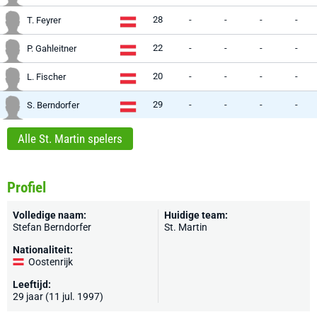
28
-
-
-
-
T. Feyrer
22
-
-
-
-
P. Gahleitner
20
-
-
-
-
L. Fischer
29
-
-
-
-
S. Berndorfer
Alle St. Martin spelers
Profiel
Volledige naam:
Huidige team:
Stefan Berndorfer
St. Martin
Nationaliteit:
Oostenrijk
Leeftijd:
29 jaar (11 jul. 1997)