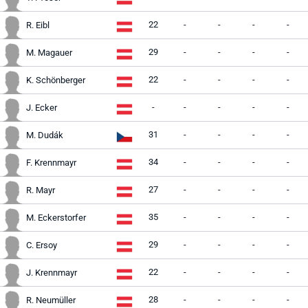
22
-
-
-
-
R. Eibl
29
-
-
-
-
M. Magauer
22
-
-
-
-
K. Schönberger
-
-
-
-
-
J. Ecker
31
-
-
-
-
M. Dudák
34
-
-
-
-
F. Krennmayr
27
-
-
-
-
R. Mayr
35
-
-
-
-
M. Eckerstorfer
29
-
-
-
-
C. Ersoy
22
-
-
-
-
J. Krennmayr
28
-
-
-
-
R. Neumüller