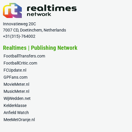
Innovatieweg 20C
7007 CD, Doetinchem, Netherlands
+31(315)-764002
Realtimes | Publishing Network
FootballTransfers.com
FootballCritic.com
FCUpdate.nl
GPFans.com
MovieMeter.nl
MusicMeter.nl
WijWedden.net
Kelderklasse
Anfield Watch
MeeMetOranje.nl