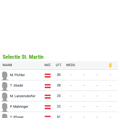
Selectie St. Martin
NAAM
NAT.
LFT.
WEDS.
30
-
-
-
-
M. Pichler
28
-
-
-
-
T. Streibl
23
-
-
-
-
M. Lanzersdorfer
22
-
-
-
-
P. Mahringer
31
-
-
-
-
T. Pfoser