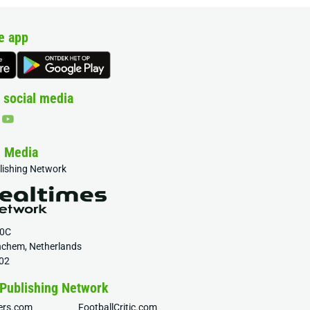
e app
 social media
& Media
blishing Network
20C
nchem, Netherlands
02
 Publishing Network
fers.com
FootballCritic.com