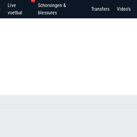
11
Live
Schorsingen &
s
Transfers
Video's
voetbal
blessures