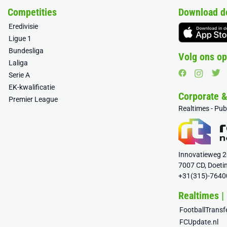
Competities
Download d
Eredivisie
Ligue 1
Bundesliga
Volg ons op
Laliga
Serie A
EK-kwalificatie
Corporate 
Premier League
Realtimes - Pu
Innovatieweg 
7007 CD, Doeti
+31(315)-7640
Realtimes |
FootballTrans
FCUpdate.nl