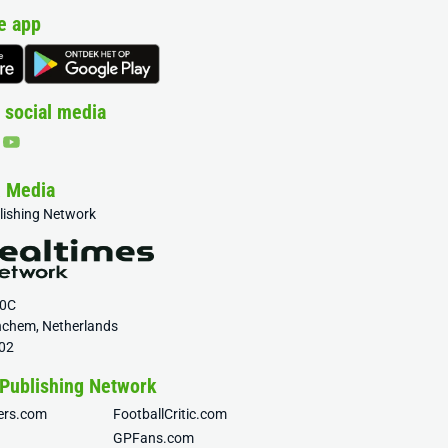
e app
 social media
& Media
blishing Network
20C
nchem, Netherlands
02
 Publishing Network
fers.com
FootballCritic.com
GPFans.com