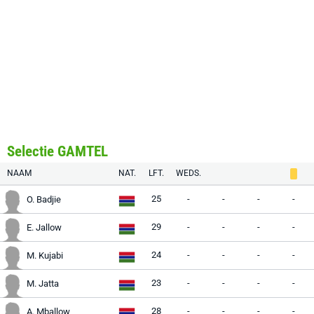
Selectie GAMTEL
NAAM
NAT.
LFT.
WEDS.
25
-
-
-
-
O. Badjie
29
-
-
-
-
E. Jallow
24
-
-
-
-
M. Kujabi
23
-
-
-
-
M. Jatta
28
-
-
-
-
A. Mballow