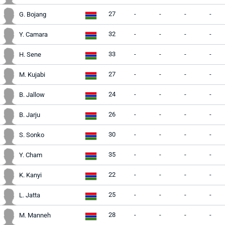
27
-
-
-
-
G. Bojang
32
-
-
-
-
Y. Camara
33
-
-
-
-
H. Sene
27
-
-
-
-
M. Kujabi
24
-
-
-
-
B. Jallow
26
-
-
-
-
B. Jarju
30
-
-
-
-
S. Sonko
35
-
-
-
-
Y. Cham
22
-
-
-
-
K. Kanyi
25
-
-
-
-
L. Jatta
28
-
-
-
-
M. Manneh