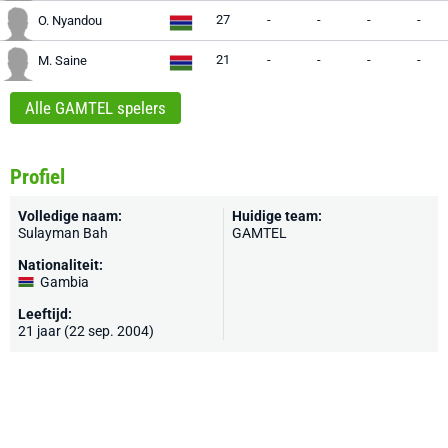
27
-
-
-
-
O. Nyandou
21
-
-
-
-
M. Saine
Alle GAMTEL spelers
Profiel
Volledige naam:
Huidige team:
Sulayman Bah
GAMTEL
Nationaliteit:
Gambia
Leeftijd:
21 jaar (22 sep. 2004)