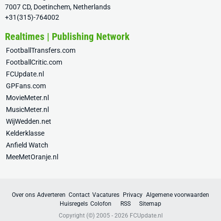
7007 CD, Doetinchem, Netherlands
+31(315)-764002
Realtimes | Publishing Network
FootballTransfers.com
FootballCritic.com
FCUpdate.nl
GPFans.com
MovieMeter.nl
MusicMeter.nl
WijWedden.net
Kelderklasse
Anfield Watch
MeeMetOranje.nl
Over ons
Adverteren
Contact
Vacatures
Privacy
Algemene voorwaarden
Huisregels
Colofon
RSS
Sitemap
Copyright (©) 2005 - 2026
FCUpdate.nl