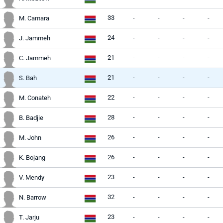
33
-
-
-
-
M. Camara
24
-
-
-
-
J. Jammeh
21
-
-
-
-
C. Jammeh
21
-
-
-
-
S. Bah
22
-
-
-
-
M. Conateh
28
-
-
-
-
B. Badjie
26
-
-
-
-
M. John
26
-
-
-
-
K. Bojang
23
-
-
-
-
V. Mendy
32
-
-
-
-
N. Barrow
23
-
-
-
-
T. Jarju