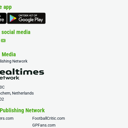
e app
 social media
& Media
blishing Network
20C
nchem, Netherlands
02
 Publishing Network
fers.com
FootballCritic.com
GPFans.com