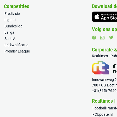
Competities
Download d
Eredivisie
Ligue 1
Bundesliga
Volg ons op
Laliga
Serie A
EK-kwalificatie
Corporate 
Premier League
Realtimes - Pu
Innovatieweg 
7007 CD, Doeti
+31(315)-7640
Realtimes |
FootballTrans
FCUpdate.nl