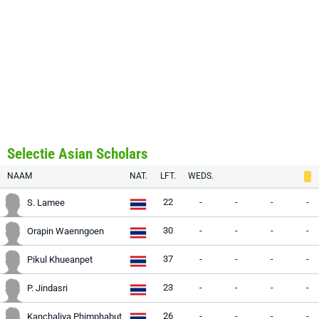
Selectie Asian Scholars
NAAM
NAT.
LFT.
WEDS.
22
-
-
-
-
S. Lamee
30
-
-
-
-
Orapin Waenngoen
37
-
-
-
-
Pikul Khueanpet
23
-
-
-
-
P. Jindasri
26
-
-
-
-
Kanchaliya Phimphabut