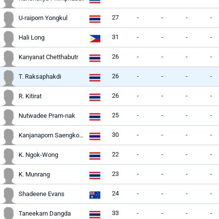
27
-
-
-
-
U-raiporn Yongkul
31
-
-
-
-
Hali Long
26
-
-
-
-
Kanyanat Chetthabutr
26
-
-
-
-
T. Raksaphakdi
26
-
-
-
-
R. Kitirat
25
-
-
-
-
Nutwadee Pram-nak
30
-
-
-
-
Kanjanaporn Saengkoon
22
-
-
-
-
K. Ngok-Wong
23
-
-
-
-
K. Munrang
24
-
-
-
-
Shadeene Evans
33
-
-
-
-
Taneekarn Dangda