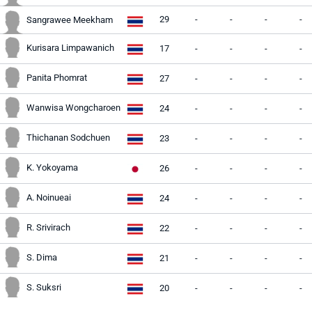
29
-
-
-
-
Sangrawee Meekham
Kurisara Limpawanich
17
-
-
-
-
Panita Phomrat
27
-
-
-
-
Wanwisa Wongcharoen
24
-
-
-
-
Thichanan Sodchuen
23
-
-
-
-
K. Yokoyama
26
-
-
-
-
A. Noinueai
24
-
-
-
-
R. Srivirach
22
-
-
-
-
S. Dima
21
-
-
-
-
S. Suksri
20
-
-
-
-