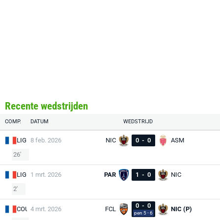
Recente wedstrijden
COMP.
DATUM
WEDSTRIJD
LIG
8 feb. 2026
NIC
0
-
0
ASM
26'
LIG
1 mrt. 2026
PAR
1
-
0
NIC
2'
0
-
0
COU
4 mrt. 2026
FCL
NIC (P)
pen 5 - 6