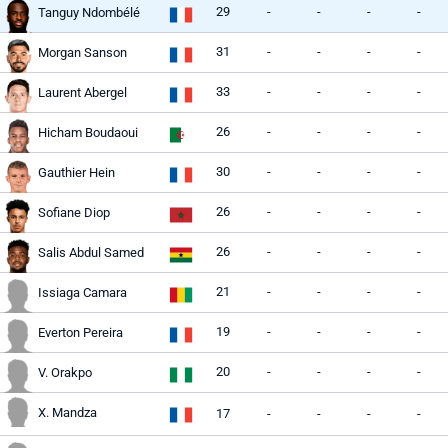
29
-
-
-
-
Tanguy Ndombélé
31
-
-
-
-
Morgan Sanson
33
-
-
-
-
Laurent Abergel
26
-
-
-
-
Hicham Boudaoui
30
-
-
-
-
Gauthier Hein
26
-
-
-
-
Sofiane Diop
26
-
-
-
-
Salis Abdul Samed
21
-
-
-
-
Issiaga Camara
19
-
-
-
-
Everton Pereira
20
-
-
-
-
V. Orakpo
X. Mandza
17
-
-
-
-