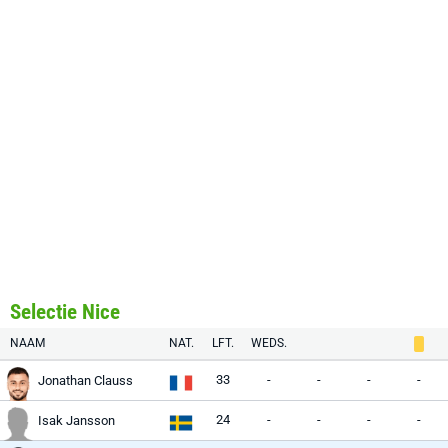
Selectie Nice
NAAM
NAT.
LFT.
WEDS.
33
-
-
-
-
Jonathan Clauss
24
-
-
-
-
Isak Jansson