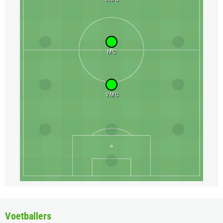
MC
VMC
Voetballers