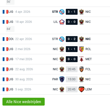
56'
LIG
4 apr. 2026
STR
3
-
1
NIC
LIG
18 apr. 2026
LIL
0
-
0
NIC
84'
COU
22 apr. 2026
STR
0
-
2
NIC
LIG
2 mei 2026
NIC
1
-
1
RCL
LIG
17 mei 2026
NIC
0
-
0
MET
LIG
22 aug. 2026
NIC
20:45
FCL
LIG
30 aug. 2026
PAR
15:00
NIC
LIG
5 sep. 2026
NIC
20:45
LEM
Alle Nice wedstrijden