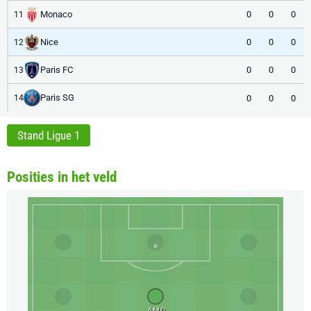
Monaco
0
0
0
11
Nice
0
0
0
12
Paris FC
0
0
0
13
Paris SG
0
0
0
14
Stand Ligue 1
Posities in het veld
AMC