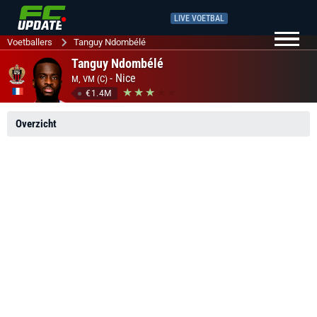
LIVE VOETBAL
Voetballers
Tanguy Ndombélé
Tanguy Ndombélé
-
Nice
M, VM (C)
€1.4M
Overzicht