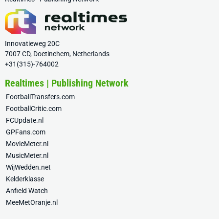
Innovatieweg 20C
7007 CD, Doetinchem, Netherlands
+31(315)-764002
Realtimes | Publishing Network
FootballTransfers.com
FootballCritic.com
FCUpdate.nl
GPFans.com
MovieMeter.nl
MusicMeter.nl
WijWedden.net
Kelderklasse
Anfield Watch
MeeMetOranje.nl