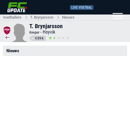
LIVE VOETBAL
Voetballers
T. Brynjarsson
Nieuws
T. Brynjarsson
-
Hoyvík
Keeper
€89k
Nieuws