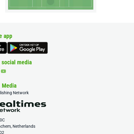
e app
 social media
& Media
blishing Network
20C
nchem, Netherlands
02