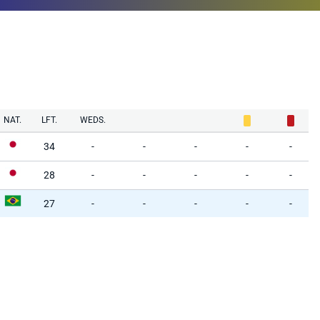
NAT.
LFT.
WEDS.
34
-
-
-
-
-
28
-
-
-
-
-
27
-
-
-
-
-