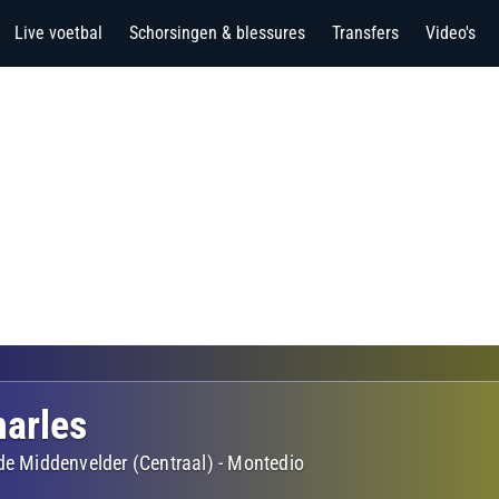
Live voetbal
Schorsingen & blessures
Transfers
Video's
harles
de Middenvelder (Centraal)
-
Montedio