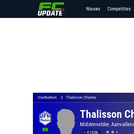
Nieuws
Competities
Voetballers
Thalisson Charles
Thalisson C
Middenvelder, Aanvallen
€155k