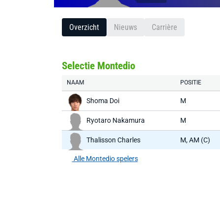
Overzicht
Nieuws
Carrière
Selectie Montedio
NAAM
POSITIE
Shoma Doi
M
Ryotaro Nakamura
M
Thalisson Charles
M, AM (C)
Alle Montedio spelers