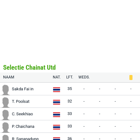
Selectie Chainat Utd
NAAM
NAT.
LFT.
WEDS.
35
-
-
-
-
Sakda Fai in
32
-
-
-
-
T. Poolsat
33
-
-
-
-
C. Seekhiao
33
-
-
-
-
P. Chaichana
36
-
-
-
-
R. Sanapadung