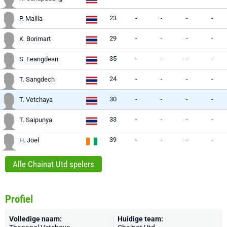
23
-
-
-
-
P. Malila
29
-
-
-
-
K. Borimart
35
-
-
-
-
S. Feangdean
24
-
-
-
-
T. Sangdech
30
-
-
-
-
T. Vetchaya
33
-
-
-
-
T. Saipunya
39
-
-
-
-
H. Jöel
Alle Chainat Utd spelers
Profiel
Volledige naam:
Huidige team: