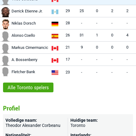
29
25
0
2
2
Derrick Etienne Jr.
28
-
-
-
-
Niklas Dorsch
26
31
1
0
4
Alonso Coello
21
9
0
0
0
Markus Cimermancic
17
-
-
-
-
A. Bossenberry
Fletcher Bank
23
-
-
-
-
Alle Toronto spelers
Profiel
Volledige naam:
Huidige team:
Theodor Alexander Corbeanu
Toronto
Nationaliteit:
Interlands: