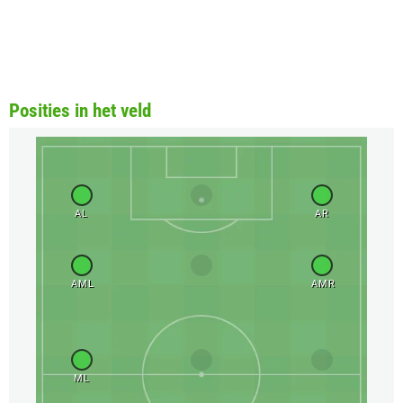
Posities in het veld
AL
AR
AML
AMR
ML