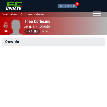
2
LIVE VOETBAL
Voetballers
Theo Corbeanu
Theo Corbeanu
-
Toronto
AM (L, R)
€1.2M
Overzicht