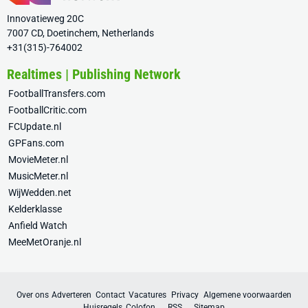
Innovatieweg 20C
7007 CD, Doetinchem, Netherlands
+31(315)-764002
Realtimes | Publishing Network
FootballTransfers.com
FootballCritic.com
FCUpdate.nl
GPFans.com
MovieMeter.nl
MusicMeter.nl
WijWedden.net
Kelderklasse
Anfield Watch
MeeMetOranje.nl
Over ons
Adverteren
Contact
Vacatures
Privacy
Algemene voorwaarden
Huisregels
Colofon
RSS
Sitemap