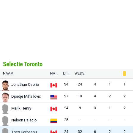
Selectie Toronto
NAAM
NAT.
LFT.
WEDS.
34
24
4
1
1
Jonathan Osorio
27
10
4
2
2
Djordje Mihailovic
24
9
0
1
2
Malik Henry
25
-
-
-
-
Nelson Palacio
24
32
6
2
2
Theo Corbeanu