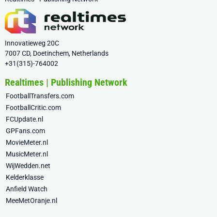
Innovatieweg 20C
7007 CD, Doetinchem, Netherlands
+31(315)-764002
Realtimes | Publishing Network
FootballTransfers.com
FootballCritic.com
FCUpdate.nl
GPFans.com
MovieMeter.nl
MusicMeter.nl
WijWedden.net
Kelderklasse
Anfield Watch
MeeMetOranje.nl