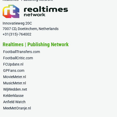
Innovatieweg 20C
7007 CD, Doetinchem, Netherlands
+31(315)-764002
Realtimes | Publishing Network
FootballTransfers.com
FootballCritic.com
FCUpdate.nl
GPFans.com
MovieMeter.nl
MusicMeter.nl
WijWedden.net
Kelderklasse
Anfield Watch
MeeMetOranje.nl