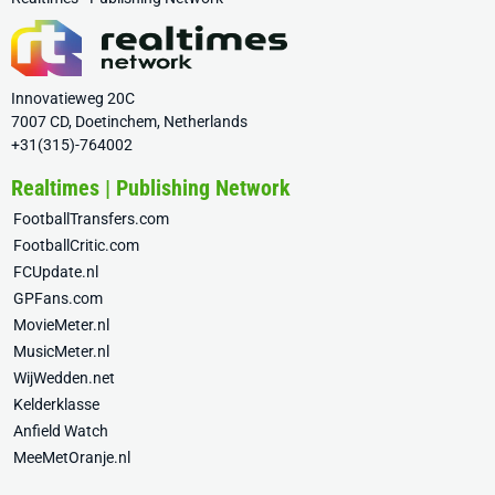
Innovatieweg 20C
7007 CD, Doetinchem, Netherlands
+31(315)-764002
Realtimes | Publishing Network
FootballTransfers.com
FootballCritic.com
FCUpdate.nl
GPFans.com
MovieMeter.nl
MusicMeter.nl
WijWedden.net
Kelderklasse
Anfield Watch
MeeMetOranje.nl