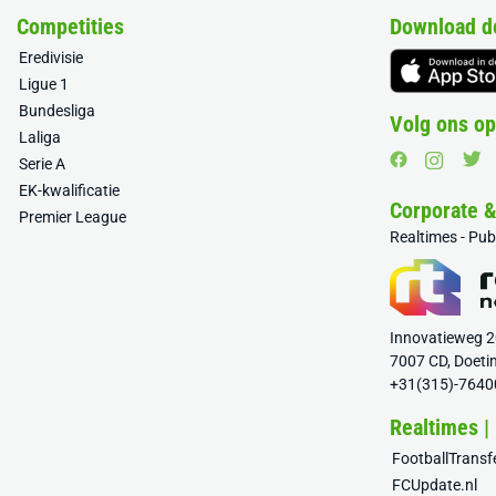
Competities
Download d
Eredivisie
Ligue 1
Bundesliga
Volg ons op
Laliga
Serie A
EK-kwalificatie
Corporate 
Premier League
Realtimes - Pu
Innovatieweg 
7007 CD, Doeti
+31(315)-7640
Realtimes |
FootballTrans
FCUpdate.nl