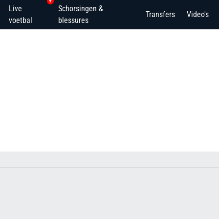
9
Live
Schorsingen &
Transfers
Video's
voetbal
blessures