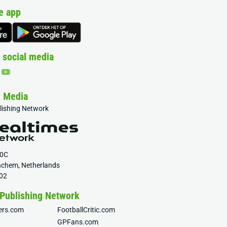
e app
 social media
& Media
blishing Network
20C
nchem, Netherlands
02
 Publishing Network
fers.com
FootballCritic.com
GPFans.com