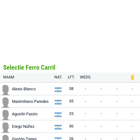
Selectie Ferro Carril
NAAM
NAT.
LFT.
WEDS.
38
-
-
-
-
Alexis Blanco
35
-
-
-
-
Maximiliano Paredes
25
-
-
-
-
Agustín Fazzio
36
-
-
-
-
Diego Núñez
26
-
-
-
-
Gastón Torres