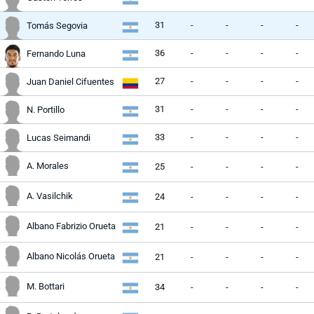
31
-
-
-
-
Tomás Segovia
36
-
-
-
-
Fernando Luna
27
-
-
-
-
Juan Daniel Cifuentes
31
-
-
-
-
N. Portillo
33
-
-
-
-
Lucas Seimandi
A. Morales
25
-
-
-
-
A. Vasilchik
24
-
-
-
-
Albano Fabrizio Orueta
21
-
-
-
-
Albano Nicolás Orueta
21
-
-
-
-
M. Bottari
34
-
-
-
-