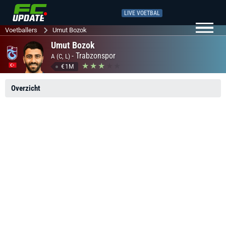
LIVE VOETBAL
Voetballers
Umut Bozok
Umut Bozok
-
Trabzonspor
A (C, L)
€1M
Overzicht