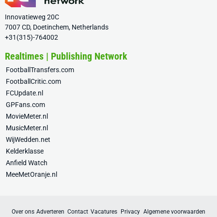
Innovatieweg 20C
7007 CD, Doetinchem, Netherlands
+31(315)-764002
Realtimes | Publishing Network
FootballTransfers.com
FootballCritic.com
FCUpdate.nl
GPFans.com
MovieMeter.nl
MusicMeter.nl
WijWedden.net
Kelderklasse
Anfield Watch
MeeMetOranje.nl
Over ons
Adverteren
Contact
Vacatures
Privacy
Algemene voorwaarden