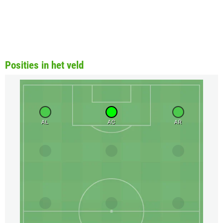
Posities in het veld
AL
AC
AR