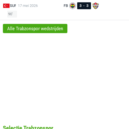
SUP
17 mei 2026
FB
3
-
3
90'
Alle Trabzonspor wedstrijden
Selectie Trabzonspor