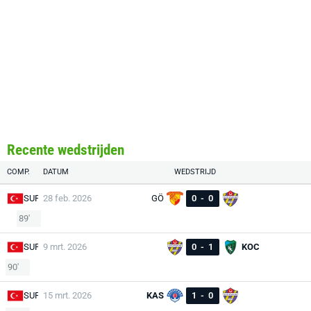
Recente wedstrijden
COMP.
DATUM
WEDSTRIJD
SUP
28 feb. 2026
GÖ
0
-
0
89'
SUP
9 mrt. 2026
0
-
1
KOC
90'
SUP
15 mrt. 2026
KAS
1
-
0