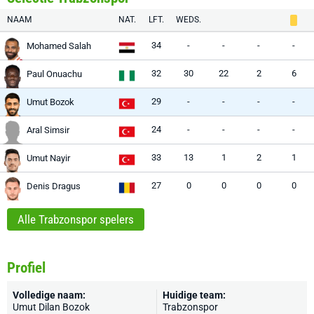
NAAM
NAT.
LFT.
WEDS.
34
-
-
-
-
Mohamed Salah
32
30
22
2
6
Paul Onuachu
29
-
-
-
-
Umut Bozok
24
-
-
-
-
Aral Simsir
33
13
1
2
1
Umut Nayir
27
0
0
0
0
Denis Dragus
Alle Trabzonspor spelers
Profiel
Volledige naam:
Huidige team:
Umut Dilan Bozok
Trabzonspor