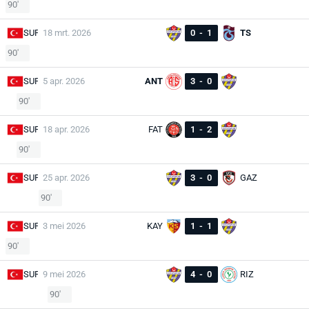
90'
SUP
18 mrt. 2026
0
-
1
TS
90'
SUP
5 apr. 2026
ANT
3
-
0
90'
SUP
18 apr. 2026
FAT
1
-
2
90'
SUP
25 apr. 2026
3
-
0
GAZ
90'
SUP
3 mei 2026
KAY
1
-
1
90'
SUP
9 mei 2026
4
-
0
RIZ
90'