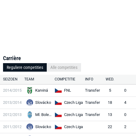
Carrière
Reguliere competities
Alle competities
SEIZOEN
TEAM
COMPETITIE
INFO
WED.
2014/2015
Karviná
FNL
Transfer
5
0
2013/2014
Slovácko
Czech Liga
Transfer
18
4
2012/2013
Ml. Boleslav
Czech Liga
Transfer
13
0
2011/2012
Slovácko
Czech Liga
22
2