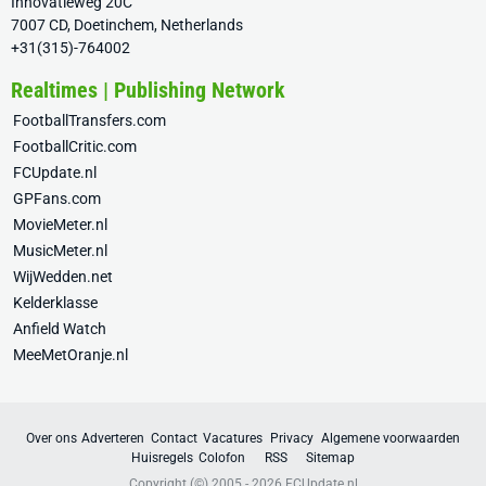
Innovatieweg 20C
7007 CD, Doetinchem, Netherlands
+31(315)-764002
Realtimes | Publishing Network
FootballTransfers.com
FootballCritic.com
FCUpdate.nl
GPFans.com
MovieMeter.nl
MusicMeter.nl
WijWedden.net
Kelderklasse
Anfield Watch
MeeMetOranje.nl
Over ons
Adverteren
Contact
Vacatures
Privacy
Algemene voorwaarden
Huisregels
Colofon
RSS
Sitemap
Copyright (©) 2005 - 2026
FCUpdate.nl