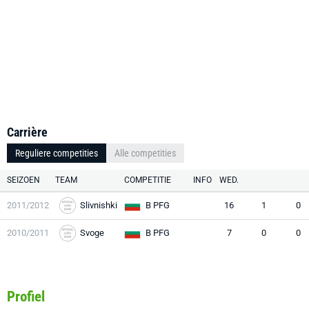
Carrière
Reguliere competities
Alle competities
SEIZOEN
TEAM
COMPETITIE
INFO
WED.
2011/2012
Slivnishki
B PFG
16
1
0
2010/2011
Svoge
B PFG
7
0
0
Profiel